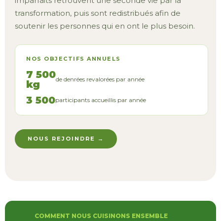
imparfaits retrouvent une seconde vie par la
transformation, puis sont redistribués afin de
soutenir les personnes qui en ont le plus besoin.
NOS OBJECTIFS ANNUELS
7 500
de denrées revalorées par année
kg
3 500
participants accueillis par année
NOUS REJOINDRE →
COMMENT NOUS CUISINONS ENSEMBLE​